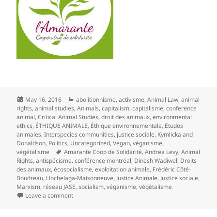
Posted
Categories
May 16, 2016
abolitionnisme
,
activisme
,
Animal Law
,
animal
on
rights
,
animal studies
,
Animals
,
capitalism
,
capitalisme
,
conference
animal
,
Critical Animal Studies
,
droit des animaux
,
environmental
ethics
,
ÉTHIQUE ANIMALE
,
Éthique environnementale
,
Études
animales
,
Interspecies communities
,
justice sociale
,
Kymlicka and
Donaldson
,
Politics
,
Uncategorized
,
Vegan
,
véganisme
,
Tags
végétalisme
Amarante Coop de Solidarité
,
Andrea Levy
,
Animal
Rights
,
antispécisme
,
conférence montréal
,
Dinesh Wadiwel
,
Droits
des animaux
,
écosocialisme
,
exploitation animale
,
Frédéric Côté-
Boudreau
,
Hochelaga-Maisonneuve
,
Justice Animale
,
Justice sociale
,
Marxism
,
réseau JASE
,
socialism
,
véganisme
,
végétalisme
on Conférence : Animaux, capitalisme et environneme
Leave a comment