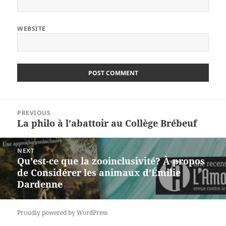
WEBSITE
Post
PREVIOUS
navigation
La philo à l’abattoir au Collège Brébeuf
Previous
post:
NEXT
Qu’est-ce que la zooinclusivité? À propos
Next
de Considérer les animaux d’Émilie
post:
Dardenne
Proudly powered by WordPress