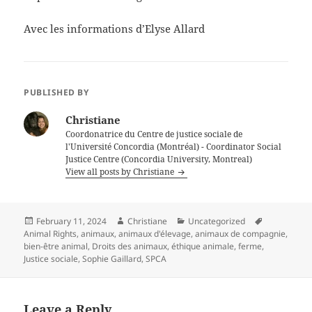
Avec les informations d’Elyse Allard
PUBLISHED BY
Christiane
Coordonatrice du Centre de justice sociale de
l'Université Concordia (Montréal) - Coordinator Social
Justice Centre (Concordia University, Montreal)
View all posts by Christiane
Posted
Author
Categories
Tags
February 11, 2024
Christiane
Uncategorized
on
Animal Rights
,
animaux
,
animaux d'élevage
,
animaux de compagnie
,
bien-être animal
,
Droits des animaux
,
éthique animale
,
ferme
,
Justice sociale
,
Sophie Gaillard
,
SPCA
Leave a Reply