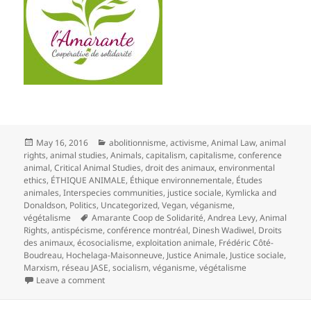
Posted
Categories
May 16, 2016
abolitionnisme
,
activisme
,
Animal Law
,
animal
on
rights
,
animal studies
,
Animals
,
capitalism
,
capitalisme
,
conference
animal
,
Critical Animal Studies
,
droit des animaux
,
environmental
ethics
,
ÉTHIQUE ANIMALE
,
Éthique environnementale
,
Études
animales
,
Interspecies communities
,
justice sociale
,
Kymlicka and
Donaldson
,
Politics
,
Uncategorized
,
Vegan
,
véganisme
,
Tags
végétalisme
Amarante Coop de Solidarité
,
Andrea Levy
,
Animal
Rights
,
antispécisme
,
conférence montréal
,
Dinesh Wadiwel
,
Droits
des animaux
,
écosocialisme
,
exploitation animale
,
Frédéric Côté-
Boudreau
,
Hochelaga-Maisonneuve
,
Justice Animale
,
Justice sociale
,
Marxism
,
réseau JASE
,
socialism
,
véganisme
,
végétalisme
on Conférence : Animaux, capitalisme et environneme
Leave a comment