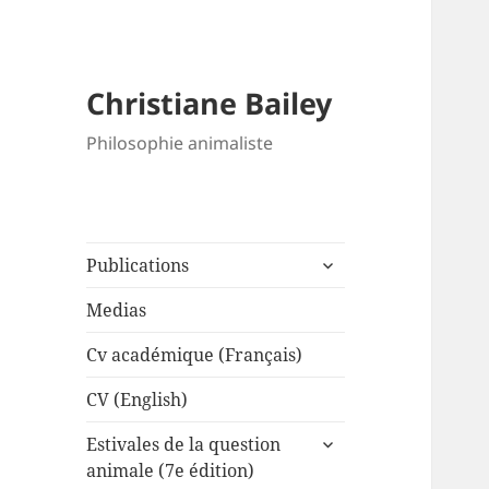
Christiane Bailey
Philosophie animaliste
expand
Publications
child
menu
Medias
Cv académique (Français)
CV (English)
expand
Estivales de la question
child
animale (7e édition)
menu