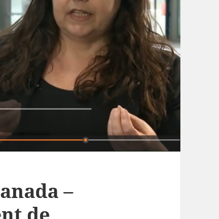
Canada –
nt de