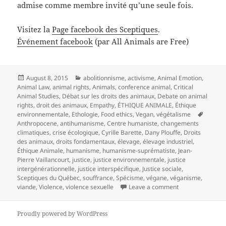
admise comme membre invité qu’une seule fois.
Visitez la
Page facebook des Sceptiques
.
Événement facebook
(par All Animals are Free)
Posted
Categories
August 8, 2015
abolitionnisme
,
activisme
,
Animal Emotion
,
on
Animal Law
,
animal rights
,
Animals
,
conference animal
,
Critical
Animal Studies
,
Débat sur les droits des animaux
,
Debate on animal
rights
,
droit des animaux
,
Empathy
,
ÉTHIQUE ANIMALE
,
Éthique
Tags
environnementale
,
Ethologie
,
Food ethics
,
Vegan
,
végétalisme
Anthropocene
,
antihumanisme
,
Centre humaniste
,
changements
climatiques
,
crise écologique
,
Cyrille Barette
,
Dany Plouffe
,
Droits
des animaux
,
droits fondamentaux
,
élevage
,
élevage industriel
,
Éthique Animale
,
humanisme
,
humanisme-suprématiste
,
Jean-
Pierre Vaillancourt
,
justice
,
justice environnementale
,
justice
intergénérationnelle
,
justice interspécifique
,
Justice sociale
,
Sceptiques du Québec
,
souffrance
,
Spécisme
,
végane
,
véganisme
,
on Débat aux Sc
viande
,
Violence
,
violence sexuelle
Leave a comment
Proudly powered by WordPress