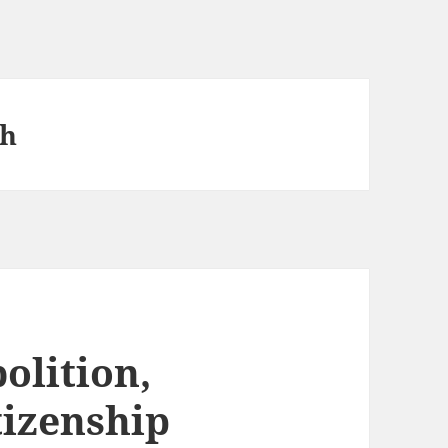
ch
olition,
tizenship