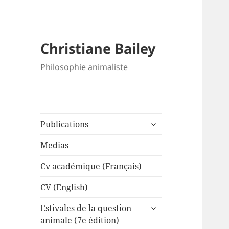
Christiane Bailey
Philosophie animaliste
expand
Publications
child
menu
Medias
Cv académique (Français)
CV (English)
expand
Estivales de la question
child
animale (7e édition)
menu