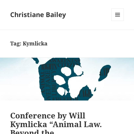
Christiane Bailey
MENU
AND
WIDGETS
Tag:
Kymlicka
Conference by Will
Kymlicka “Animal Law.
Beyond the