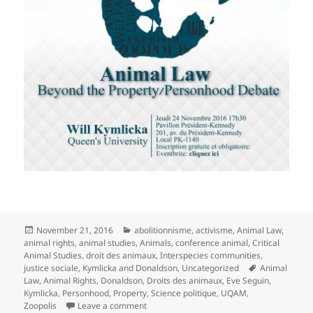
Posted
Categories
November 21, 2016
abolitionnisme
,
activisme
,
Animal Law
,
on
animal rights
,
animal studies
,
Animals
,
conference animal
,
Critical
Animal Studies
,
droit des animaux
,
Interspecies communities
,
Tags
justice sociale
,
Kymlicka and Donaldson
,
Uncategorized
Animal
Law
,
Animal Rights
,
Donaldson
,
Droits des animaux
,
Eve Seguin
,
Kymlicka
,
Personhood
,
Property
,
Science politique
,
UQAM
,
on Conference by Will Kymlicka “Animal L
Zoopolis
Leave a comment