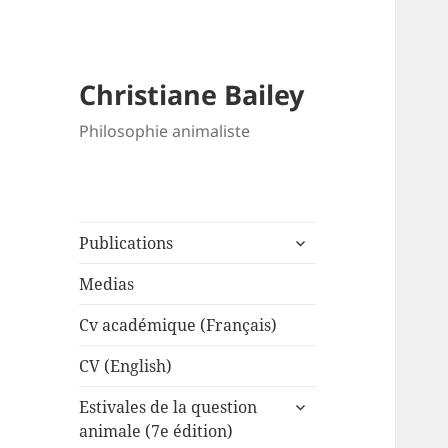
Christiane Bailey
Philosophie animaliste
expand
Publications
child
menu
Medias
Cv académique (Français)
CV (English)
expand
Estivales de la question
child
animale (7e édition)
menu