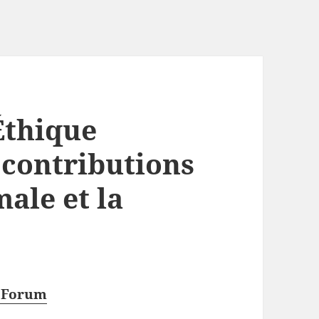
’Éthique
contributions
male et la
s Forum