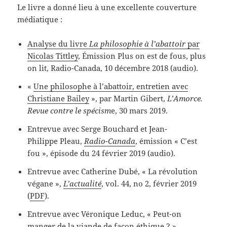
Le livre a donné lieu à une excellente couverture
médiatique :
Analyse du livre
La philosophie à l’abattoir
par
Nicolas Tittley
, Émission Plus on est de fous, plus
on lit, Radio-Canada, 10 décembre 2018 (audio).
«
Une philosophe à l’abattoir, entretien avec
Christiane Bailey
», par Martin Gibert,
L’Amorce.
Revue contre le spécism
e, 30 mars 2019.
Entrevue avec Serge Bouchard et Jean-
Philippe Pleau,
Radio-Canada
, émission « C’est
fou », épisode du 24 février 2019 (audio).
Entrevue avec Catherine Dubé, « La révolution
végane »,
L’actualité
, vol. 44, no 2, février 2019
(
PDF
).
Entrevue avec Véronique Leduc, « Peut-on
manger de la viande de façon éthique ? »,