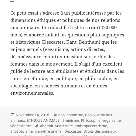
Ce petit essai s’adresse à un public intéressé par les
dimensions éthiques et politiques de nos relations
aux animaux. Introductif, il est très court (20 000
mots) et aborde autant les questions philosophiques
et historiques (Descartes, Kant, Bentham) que les
enjeux actuels (véganisme, actions directes,
désobéissance civile) en insistant sur le rôle des
femmes dans le mouvement. Il s’agit d’un excellent
guide de lecture aux étudiantes et étudiants dans les
cours en éthique, en politique, en philosophie, en
sociologie, en sciences humains et en études
environnementales.
Posted
Categories
November 14, 2018
abolitionnisme
,
Books
,
droit des
on
animaux
,
ÉTHIQUE ANIMALE
,
féminisme
,
Philosophie
,
véganisme
,
Tags
végétalisme
abattoir
,
Anarchiste
,
anthropocentrisme
,
antispécisme
,
bien-être animal
,
Descartes
,
Droits des animaux
,