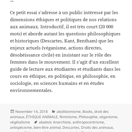
Ce petit essai s’adresse à un public intéressé par les
dimensions éthiques et politiques de nos relations
aux animaux. Introductif, il est très court (20 000
mots) et aborde autant les questions philosophiques
et historiques (Descartes, Kant, Bentham) que les
enjeux actuels (véganisme, actions directes,
désobéissance civile) en insistant sur le rôle des
femmes dans le mouvement. Il s’agit d’un excellent
guide de lecture aux étudiantes et étudiants dans les
cours en éthique, en politique, en philosophie, en
sociologie, en sciences humains et en études
environnementales.
Posted
Categories
November 14, 2018
abolitionnisme
,
Books
,
droit des
on
animaux
,
ÉTHIQUE ANIMALE
,
féminisme
,
Philosophie
,
véganisme
,
Tags
végétalisme
abattoir
,
Anarchiste
,
anthropocentrisme
,
antispécisme
,
bien-être animal
,
Descartes
,
Droits des animaux
,