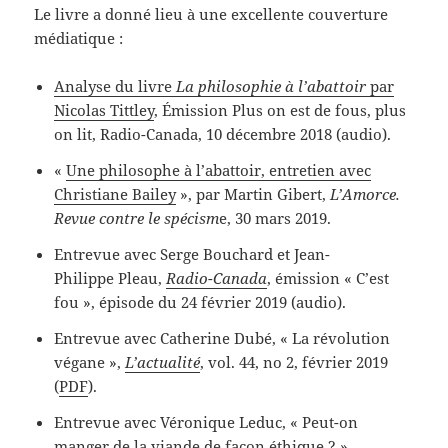
Le livre a donné lieu à une excellente couverture
médiatique :
Analyse du livre
La philosophie à l’abattoir
par
Nicolas Tittley
, Émission Plus on est de fous, plus
on lit, Radio-Canada, 10 décembre 2018 (audio).
«
Une philosophe à l’abattoir, entretien avec
Christiane Bailey
», par Martin Gibert,
L’Amorce.
Revue contre le spécism
e, 30 mars 2019.
Entrevue avec Serge Bouchard et Jean-
Philippe Pleau,
Radio-Canada
, émission « C’est
fou », épisode du 24 février 2019 (audio).
Entrevue avec Catherine Dubé, « La révolution
végane »,
L’actualité
, vol. 44, no 2, février 2019
(
PDF
).
Entrevue avec Véronique Leduc, « Peut-on
manger de la viande de façon éthique ? »,