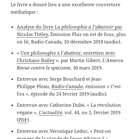
Le livre a donné lieu à une excellente couverture
médiatique :
Analyse du livre
La philosophie à l’abattoir
par
Nicolas Tittley
, Émission Plus on est de fous, plus
on lit, Radio-Canada, 10 décembre 2018 (audio).
«
Une philosophe à l’abattoir, entretien avec
Christiane Bailey
», par Martin Gibert,
L’Amorce.
Revue contre le spécism
e, 30 mars 2019.
Entrevue avec Serge Bouchard et Jean-
Philippe Pleau,
Radio-Canada
, émission « C’est
fou », épisode du 24 février 2019 (audio).
Entrevue avec Catherine Dubé, « La révolution
végane »,
L’actualité
, vol. 44, no 2, février 2019
(
PDF
).
Entrevue avec Véronique Leduc, « Peut-on
manger de la viande de façon éthique ? »,