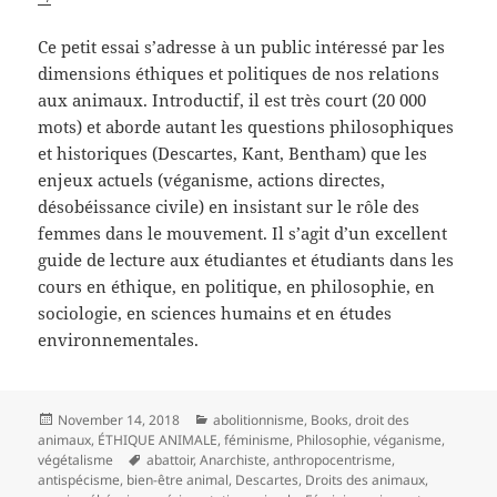
Ce petit essai s’adresse à un public intéressé par les
dimensions éthiques et politiques de nos relations
aux animaux. Introductif, il est très court (20 000
mots) et aborde autant les questions philosophiques
et historiques (Descartes, Kant, Bentham) que les
enjeux actuels (véganisme, actions directes,
désobéissance civile) en insistant sur le rôle des
femmes dans le mouvement. Il s’agit d’un excellent
guide de lecture aux étudiantes et étudiants dans les
cours en éthique, en politique, en philosophie, en
sociologie, en sciences humains et en études
environnementales.
Posted
Categories
November 14, 2018
abolitionnisme
,
Books
,
droit des
on
animaux
,
ÉTHIQUE ANIMALE
,
féminisme
,
Philosophie
,
véganisme
,
Tags
végétalisme
abattoir
,
Anarchiste
,
anthropocentrisme
,
antispécisme
,
bien-être animal
,
Descartes
,
Droits des animaux
,