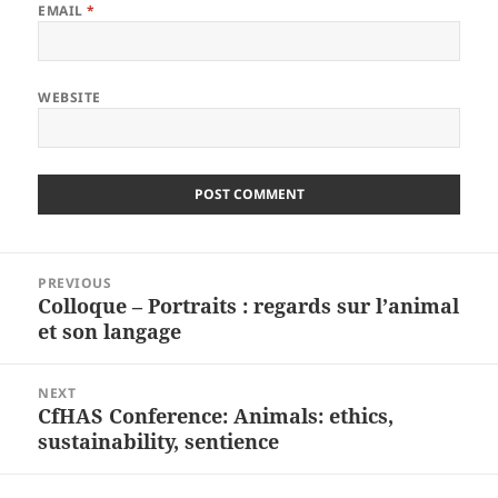
EMAIL
*
WEBSITE
Post
PREVIOUS
navigation
Colloque – Portraits : regards sur l’animal
Previous
et son langage
post:
NEXT
CfHAS Conference: Animals: ethics,
Next
sustainability, sentience
post: