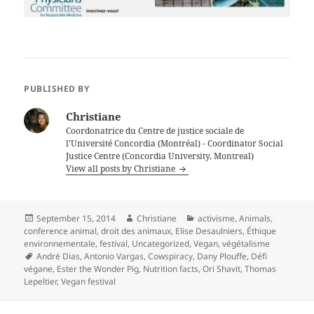
PUBLISHED BY
Christiane
Coordonatrice du Centre de justice sociale de
l'Université Concordia (Montréal) - Coordinator Social
Justice Centre (Concordia University, Montreal)
View all posts by Christiane
Posted
Author
Categories
September 15, 2014
Christiane
activisme
,
Animals
,
on
conference animal
,
droit des animaux
,
Elise Desaulniers
,
Éthique
environnementale
,
festival
,
Uncategorized
,
Vegan
,
végétalisme
Tags
André Dias
,
Antonio Vargas
,
Cowspiracy
,
Dany Plouffe
,
Défi
végane
,
Ester the Wonder Pig
,
Nutrition facts
,
Ori Shavit
,
Thomas
Lepeltier
,
Vegan festival