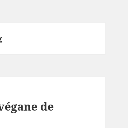
g
 végane de