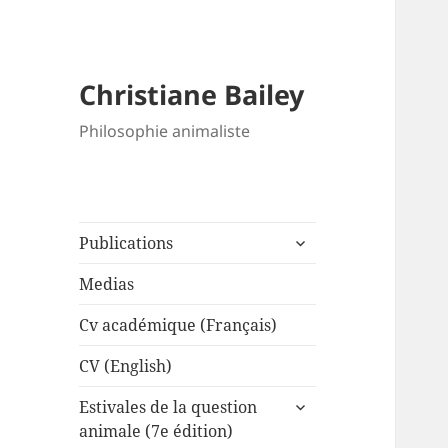
Christiane Bailey
Philosophie animaliste
expand
Publications
child
menu
Medias
Cv académique (Français)
CV (English)
expand
Estivales de la question
child
animale (7e édition)
menu