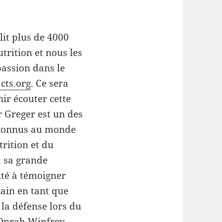
it plus de 4000
trition et nous les
assion dans le
cts.org
. Ce sera
ir écouter cette
 Greger est un des
reconnus au monde
rition et du
à sa grande
vité à témoigner
ain en tant que
la défense lors du
’Oprah Winfrey.