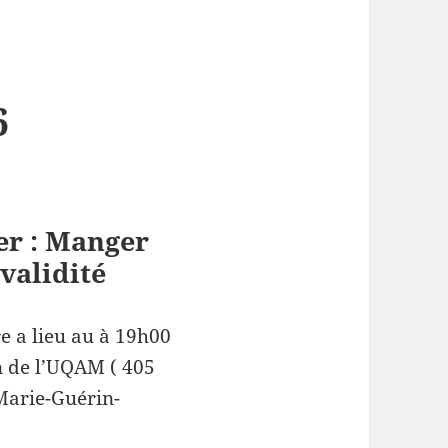
6
er : Manger
validité
e a lieu au à 19h00
n de l’UQAM ( 405
 Marie-Guérin-