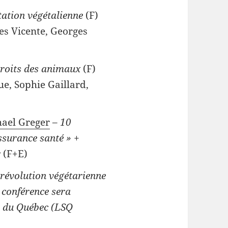
tation végétalienne
(F)
es Vicente, Georges
Droits des animaux
(F)
ue, Sophie Gaillard,
ael Greger
–
10
ssurance santé » +
r
(F+E)
révolution végétarienne
 conférence sera
s du Québec (LSQ