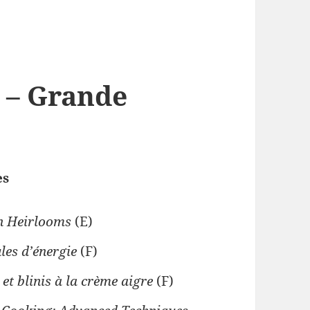
 – Grande
es
h Heirlooms
(E)
les d’énergie
(F)
et blinis à la crème aigre
(F)