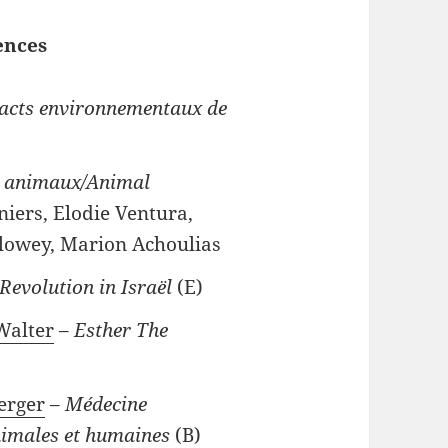
ences
acts environnementaux de
es animaux/Animal
niers, Elodie Ventura,
lowey, Marion Achoulias
Revolution in Israël
(E)
Walter
–
Esther The
erger
–
Médecine
nimales et humaines
(B)