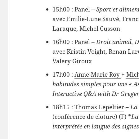
15h00 : Panel –
Sport et alimen
avec Emilie-Lune Sauvé, Franc
Laraque, Michel Cusson
16h00 : Panel –
Droit animal, 
avec Kristin Voight, Renan Lar
Valery Giroux
17h00 :
Anne-Marie Roy
+
Mich
habitudes simples pour une « A
Interactive Q&A with Dr Grege
18h15 :
Thomas Lepeltier
–
La 
(conférence de cloture) (F) *
La
interprétée en langue des signe