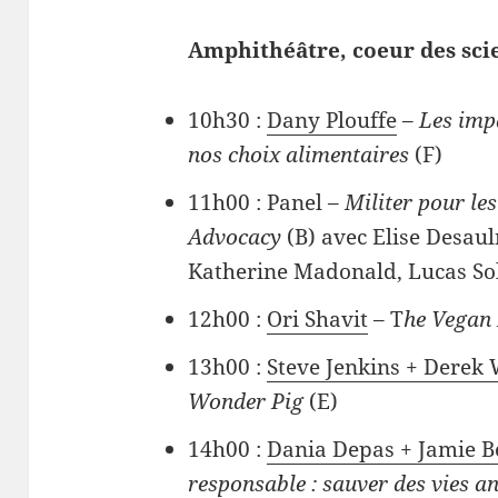
Amphithéâtre, coeur des sci
10h30 :
Dany Plouffe
–
Les imp
nos choix alimentaires
(F)
11h00 : Panel –
Militer pour l
Advocacy
(B) avec Elise Desaul
Katherine Madonald, Lucas So
12h00 :
Ori Shavit
– T
he Vegan 
13h00 :
Steve Jenkins + Derek 
Wonder Pig
(E)
14h00 :
Dania Depas + Jamie B
responsable : sauver des vies a