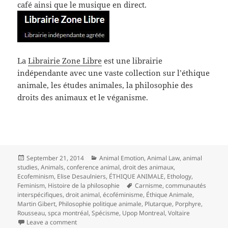
café ainsi que le musique en direct.
La
Librairie Zone Libre
est une librairie
indépendante avec une vaste collection sur l’éthique
animale, les études animales, la philosophie des
droits des animaux et le véganisme.
Posted
Categories
September 21, 2014
Animal Emotion
,
Animal Law
,
animal
on
studies
,
Animals
,
conference animal
,
droit des animaux
,
Ecofeminism
,
Elise Desaulniers
,
ÉTHIQUE ANIMALE
,
Ethology
,
Tags
Feminism
,
Histoire de la philosophie
Carnisme
,
communautés
interspécifiques
,
droit animal
,
écoféminisme
,
Éthique Animale
,
Martin Gibert
,
Philosophie politique animale
,
Plutarque
,
Porphyre
,
Rousseau
,
spca montréal
,
Spécisme
,
Upop Montreal
,
Voltaire
on ZooPop : Questions d’éthique animale (Upop)
Leave a comment