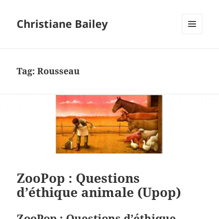
Christiane Bailey
MENU
AND
WIDGETS
Tag:
Rousseau
ZooPop : Questions
d’éthique animale (Upop)
ZooPop : Questions d’éthique