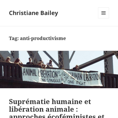
Christiane Bailey
MENU
AND
WIDGETS
Tag:
anti-productivisme
Suprématie humaine et
libération animale :
approches écoféministes et