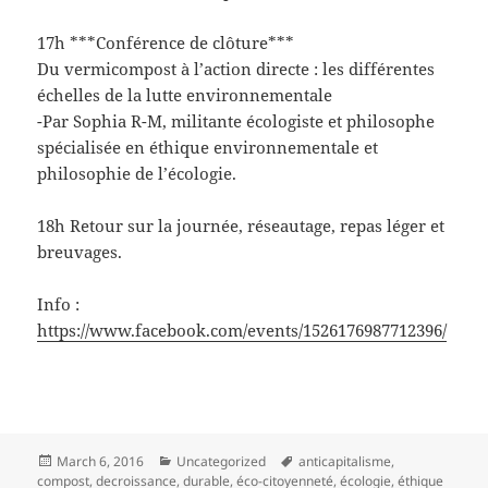
17h ***Conférence de clôture***
Du vermicompost à l’action directe : les différentes
échelles de la lutte environnementale
-Par Sophia R-M, militante écologiste et philosophe
spécialisée en éthique environnementale et
philosophie de l’écologie.
18h Retour sur la journée, réseautage, repas léger et
breuvages.
Info :
https://www.facebook.com/events/1526176987712396/
Posted
Categories
Tags
March 6, 2016
Uncategorized
anticapitalisme
,
on
compost
,
decroissance
,
durable
,
éco-citoyenneté
,
écologie
,
éthique