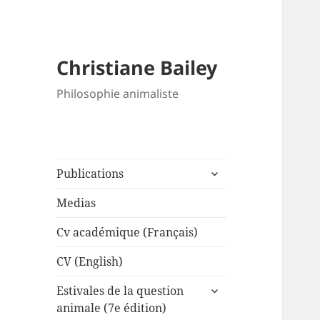
Christiane Bailey
Philosophie animaliste
expand
Publications
child
menu
Medias
Cv académique (Français)
CV (English)
expand
Estivales de la question
child
animale (7e édition)
menu