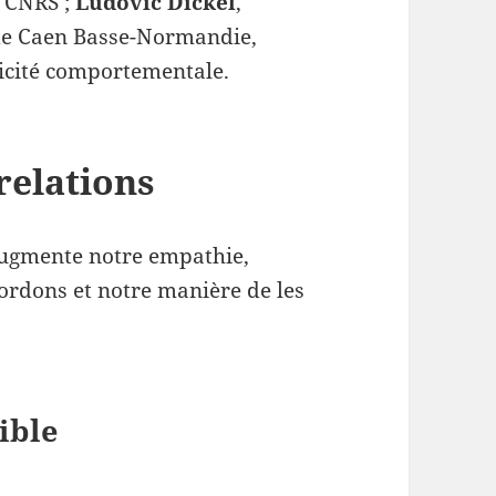
u CNRS ;
Ludovic Dickel
,
é de Caen Basse-Normandie,
icité comportementale.
 relations
augmente notre empathie,
ordons et notre manière de les
ible