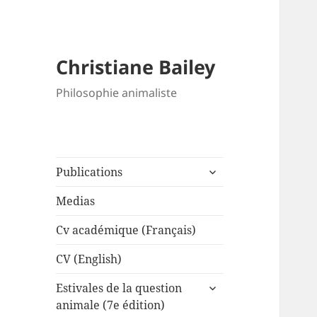
Christiane Bailey
Philosophie animaliste
expand
Publications
child
menu
Medias
Cv académique (Français)
CV (English)
expand
Estivales de la question
child
animale (7e édition)
menu