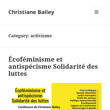
Christiane Bailey
MENU
AND
WIDGETS
Category:
activisme
Écoféminisme et
antispécisme Solidarité des
luttes