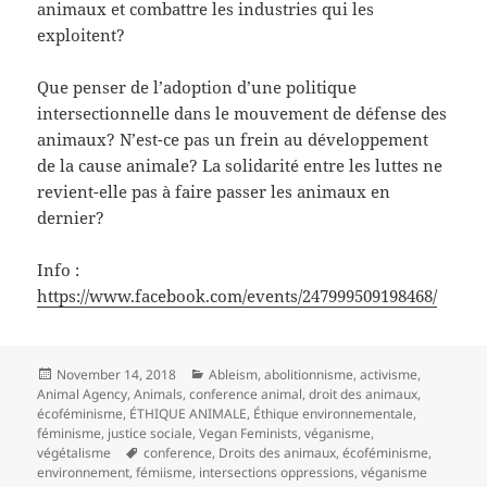
animaux et combattre les industries qui les
exploitent?
Que penser de l’adoption d’une politique
intersectionnelle dans le mouvement de défense des
animaux? N’est-ce pas un frein au développement
de la cause animale? La solidarité entre les luttes ne
revient-elle pas à faire passer les animaux en
dernier?
Info :
https://www.facebook.com/events/247999509198468/
Posted
Categories
November 14, 2018
Ableism
,
abolitionnisme
,
activisme
,
on
Animal Agency
,
Animals
,
conference animal
,
droit des animaux
,
écoféminisme
,
ÉTHIQUE ANIMALE
,
Éthique environnementale
,
féminisme
,
justice sociale
,
Vegan Feminists
,
véganisme
,
Tags
végétalisme
conference
,
Droits des animaux
,
écoféminisme
,
environnement
,
fémiisme
,
intersections oppressions
,
véganisme