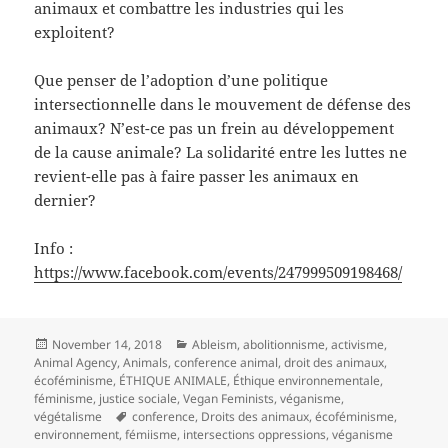
animaux et combattre les industries qui les
exploitent?
Que penser de l’adoption d’une politique
intersectionnelle dans le mouvement de défense des
animaux? N’est-ce pas un frein au développement
de la cause animale? La solidarité entre les luttes ne
revient-elle pas à faire passer les animaux en
dernier?
Info :
https://www.facebook.com/events/247999509198468/
Posted
Categories
November 14, 2018
Ableism
,
abolitionnisme
,
activisme
,
on
Animal Agency
,
Animals
,
conference animal
,
droit des animaux
,
écoféminisme
,
ÉTHIQUE ANIMALE
,
Éthique environnementale
,
féminisme
,
justice sociale
,
Vegan Feminists
,
véganisme
,
Tags
végétalisme
conference
,
Droits des animaux
,
écoféminisme
,
environnement
,
fémiisme
,
intersections oppressions
,
véganisme