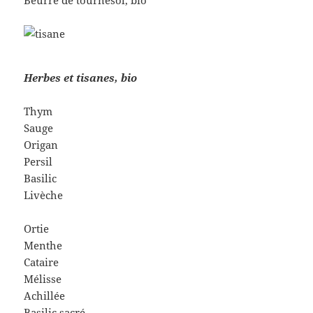
Beurre de tournesol, bio
Herbes et tisanes, bio
Thym
Sauge
Origan
Persil
Basilic
Livèche
Ortie
Menthe
Cataire
Mélisse
Achillée
Basilic sacré