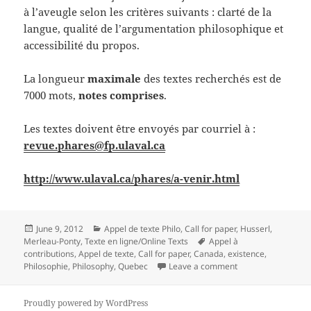
à l’aveugle selon les critères suivants : clarté de la
langue, qualité de l’argumentation philosophique et
accessibilité du propos.
La longueur
maximale
des textes recherchés est de
7000 mots,
notes comprises
.
Les textes doivent être envoyés par courriel à :
revue.phares@fp.ulaval.ca
http://www.ulaval.ca/phares/a-venir.html
Posted
Categories
June 9, 2012
Appel de texte Philo
,
Call for paper
,
Husserl
,
on
Tags
Merleau-Ponty
,
Texte en ligne/Online Texts
Appel à
contributions
,
Appel de texte
,
Call for paper
,
Canada
,
existence
,
on Appel de textes 
Philosophie
,
Philosophy
,
Quebec
Leave a comment
Proudly powered by WordPress