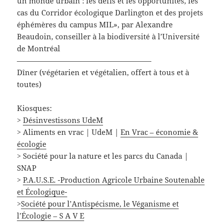
un monde urbain : les défis et les opportunités, les
cas du Corridor écologique Darlington et des projets
éphémères du campus MIL», par Alexandre
Beaudoin, conseiller à la biodiversité à l’Université
de Montréal
——————————————————
Dîner (végétarien et végétalien, offert à tous et à
toutes)
Kiosques:
>
Désinvestissons UdeM
> Aliments en vrac | UdeM |
En Vrac – économie &
écologie
> Société pour la nature et les parcs du Canada |
SNAP
>
P.A.U.S.E. -Production Agricole Urbaine Soutenable
et Écologique-
>
Société pour l’Antispécisme, le Véganisme et
l’Écologie – S A V E