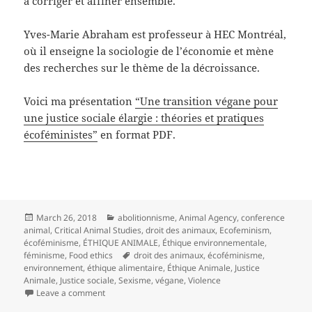
à corriger et affiner ensemble.
Yves-Marie Abraham est professeur à HEC Montréal,
où il enseigne la sociologie de l’économie et mène
des recherches sur le thème de la décroissance.
Voici ma présentation
“Une transition végane pour
une justice sociale élargie : théories et pratiques
écoféministes”
en format PDF.
Posted
Categories
March 26, 2018
abolitionnisme
,
Animal Agency
,
conference
on
animal
,
Critical Animal Studies
,
droit des animaux
,
Ecofeminism
,
écoféminisme
,
ÉTHIQUE ANIMALE
,
Éthique environnementale
,
Tags
féminisme
,
Food ethics
droit des animaux
,
écoféminisme
,
environnement
,
éthique alimentaire
,
Éthique Animale
,
Justice
Animale
,
Justice sociale
,
Sexisme
,
végane
,
Violence
on Géo-transition 2018 – Vers des utopies réelles
Leave a comment