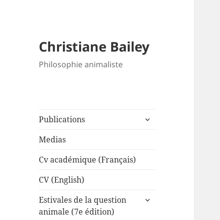
Christiane Bailey
Philosophie animaliste
expand
Publications
child
menu
Medias
Cv académique (Français)
CV (English)
expand
Estivales de la question
child
animale (7e édition)
menu